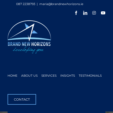
Skip
087 2238793
|
maria@brandnewhorizons.ie
to
Facebook
LinkedIn
Instagram
You
content
HOME
ABOUT US
SERVICES
INSIGHTS
TESTIMONIALS
CONTACT